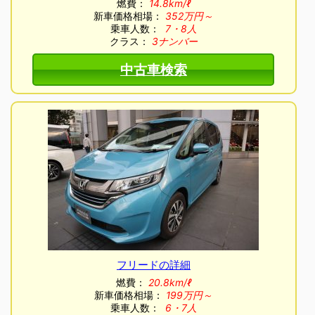
燃費：
14.8km/ℓ
新車価格相場：
352万円～
乗車人数：
7・8人
クラス：
3ナンバー
中古車検索
フリードの詳細
燃費：
20.8km/ℓ
新車価格相場：
199万円～
乗車人数：
6・7人